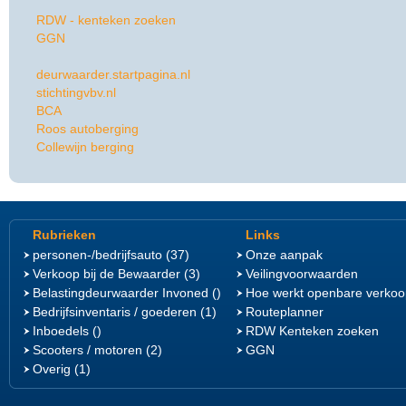
RDW - kenteken zoeken
GGN
deurwaarder.startpagina.nl
stichtingvbv.nl
BCA
Roos autoberging
Collewijn berging
Rubrieken
Links
personen-/bedrijfsauto (37)
Onze aanpak
Verkoop bij de Bewaarder (3)
Veilingvoorwaarden
Belastingdeurwaarder Invoned ()
Hoe werkt openbare verkoo
Bedrijfsinventaris / goederen (1)
Routeplanner
Inboedels ()
RDW Kenteken zoeken
Scooters / motoren (2)
GGN
Overig (1)