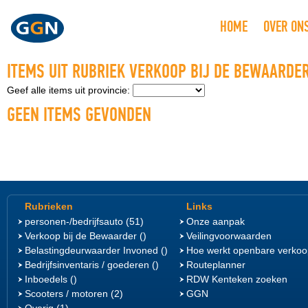
HOME
OVER ON
ITEMS UIT RUBRIEK VERKOOP BIJ DE BEWAARDE
Geef alle items uit provincie:
GEEN ITEMS GEVONDEN
Rubrieken
Links
personen-/bedrijfsauto (51)
Onze aanpak
Verkoop bij de Bewaarder ()
Veilingvoorwaarden
Belastingdeurwaarder Invoned ()
Hoe werkt openbare verkoo
Bedrijfsinventaris / goederen ()
Routeplanner
Inboedels ()
RDW Kenteken zoeken
Scooters / motoren (2)
GGN